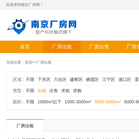
欢迎来到南京厂房网！
首页
厂房出租
厂房出售
厂房
当前位置：
首页
>>厂房出租
区域：
不限
下关区
六合区
建邺区
栖霞区
江宁区
浦口区
溧
类型：
不限
出租
出售
求租
求购
面积：
不限
1000m²以下
1000-3000m²
3000-5000m²
5000-8
厂房出租