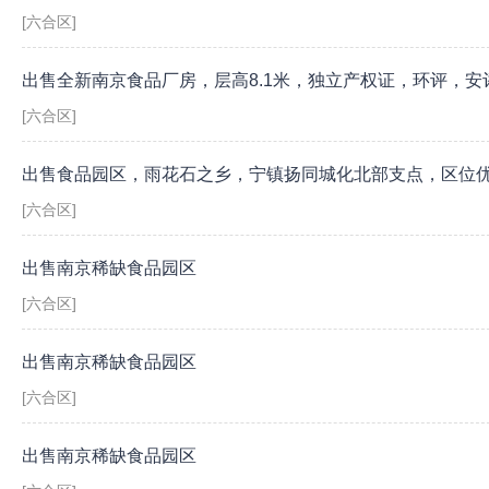
[六合区]
出售全新南京食品厂房，层高8.1米，独立产权证，环评，安
[六合区]
出售食品园区，雨花石之乡，宁镇扬同城化北部支点，区位
[六合区]
出售南京稀缺食品园区
[六合区]
出售南京稀缺食品园区
[六合区]
出售南京稀缺食品园区