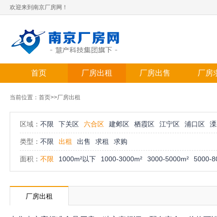
欢迎来到南京厂房网！
首页
厂房出租
厂房出售
厂房
当前位置：
首页
>>厂房出租
区域：
不限
下关区
六合区
建邺区
栖霞区
江宁区
浦口区
溧
类型：
不限
出租
出售
求租
求购
面积：
不限
1000m²以下
1000-3000m²
3000-5000m²
5000-8
厂房出租