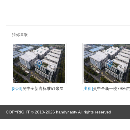
猜你喜欢
[出租]
吴中全新高标准51米层
[出租]
吴中全新一楼79米
高出租
厂房出租
COPYRIGHT
2019-2026 handynasty All rights reserved
©