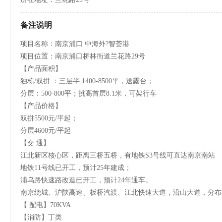
备注说明
项目名称：南京浦口 中海外?智荟港
项目位置：南京浦口桥林街道兰花路29号
【产品面积】
独栋/双拼 ：三层半 1400-8500平，送露台；
分层：500-800平；挑高首层8.1米，可架行车
【产品价格】
双拼5500元/平起；
分层4600元/平起
【交 通】
江北新区核心区，距离三桥五桥，有地铁S3号线可直达南京南站
地铁11号线已开工，预计25年建成；
浦乌路快速路改造已开工，预计24年通车。
南京绕城、沪陕高速、板桥汽渡、江北快速大道，沿山大道，分布
【 配电】70KVA
【消防】丁类