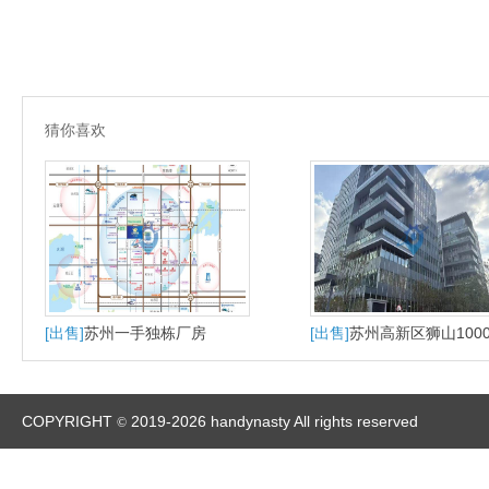
猜你喜欢
[出售]
苏州一手独栋厂房
[出售]
苏州高新区狮山100
大平层户型适合研发办公
产
COPYRIGHT
2019-2026 handynasty All rights reserved
©