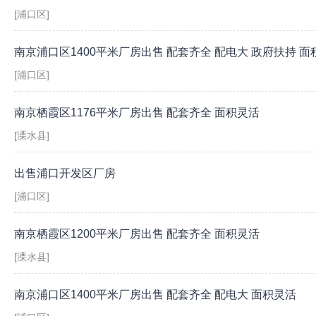
[浦口区]
南京浦口区1400平米厂房出售 配套齐全 配电大 政府扶持 面
[浦口区]
南京栖霞区1176平米厂房出售 配套齐全 面积灵活
[溧水县]
出售浦口开发区厂房
[浦口区]
南京栖霞区1200平米厂房出售 配套齐全 面积灵活
[溧水县]
南京浦口区1400平米厂房出售 配套齐全 配电大 面积灵活