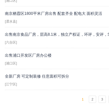
[浦口区]
南京栖霞区1800平米厂房出售 配套齐全 配电大 面积灵活
[溧水县]
出售南京食品厂房，层高8.1米，独立产权证，环评，安评，
[六合区]
出售浦口开发区厂房办公楼
[浦口区]
全新厂房 可定制装修 任意面积可拆分
[江宁区]
1
2
3